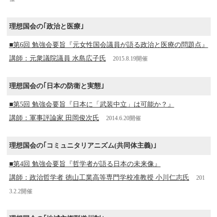
理想国会の｢政治と医療｣
■第6回 勉強会要旨『元女性国会議員が語る政治と医療の問題点』
講師：元衆議院議員 水島広子氏
2015.8.19開催
理想国会の｢日本の防衛と実態｣
■第5回 勉強会要旨『日本に「武装中立」は可能か？』
講師：軍事評論家 田岡俊次氏
2014.6.20開催
理想国会の｢コミュニタリアニズム(共同体主義)｣
■第4回 勉強会要旨『哲学者が語る日本の未来像』
講師：政治哲学者 徳山工業高等専門学校准教授 小川仁志氏
201
3.2.2開催