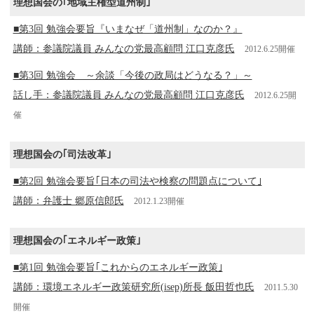
理想国会の｢地域主権型道州制｣
■第3回 勉強会要旨『いまなぜ「道州制」なのか？』
講師：参議院議員 みんなの党最高顧問 江口克彦氏
2012.6.25開催
■第3回 勉強会 ～余談「今後の政局はどうなる？」～
話し手：参議院議員 みんなの党最高顧問 江口克彦氏
2012.6.25開
催
理想国会の｢司法改革｣
■第2回 勉強会要旨｢日本の司法や検察の問題点について｣
講師：弁護士 郷原信郎氏
2012.1.23開催
理想国会の｢エネルギー政策｣
■第1回 勉強会要旨｢これからのエネルギー政策｣
講師：環境エネルギー政策研究所(isep)所長 飯田哲也氏
2011.5.30
開催