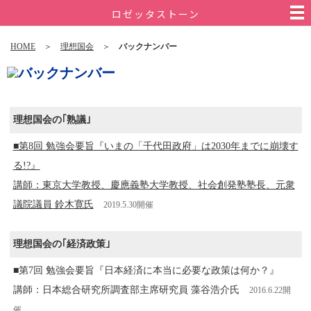
ロゼッタストーン
HOME
＞
理想国会
＞
バックナンバー
理想国会の｢熟議｣
■第8回 勉強会要旨『いまの「千代田政府」は2030年までに崩壊す
る!?』
講師：東京大学教授、慶應義塾大学教授、社会創発塾塾長、元衆
議院議員 鈴木寛氏
2019.5.30開催
理想国会の｢経済政策｣
■第7回 勉強会要旨『日本経済に本当に必要な政策は何か？』
講師：日本総合研究所調査部主席研究員 藻谷浩介氏
2016.6.22開
催