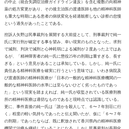
の中止（統合失調症治療ガイドライン違反）を含む複数の向精神
薬の処方変更があり、その後主治医の渡邊医師も他の精神科医師
も重大な時期にある患者の病状変化を経過観察しない診察の怠慢
という過失があったことである。
控訴人矢野は民事裁判を展開する大前提として、刑事裁判で純一
氏に実行刑が確定する事を望み、幸い現実のものとなった。求刑
で減刑、判決で減刑と心神耗弱による減刑が２度あった上ではあ
るが、「精神障害者の純一氏に懲役25年の刑期は重すぎる、長す
ぎる」という意見があることは承知している。しかし、純一氏に
責任ある精神科医療を確実に行うという意味では、いわき病院及
び渡邊医師の精神科医療が「日本の一般的な精神科医療機関の一
般的な精神科医師の水準には至らないひどく劣ったものであっ
た」という現実を踏まえれば、純一氏が収監されている医療刑務
所の精神科医療は適切なものであると現時点では認識している。
更に、事件直後の純一氏は「誰かを殺人して、６〜７年別荘に行
く」程度の軽い気持ちであったと伝え聞いたが、仮に「６〜７年
の刑期」であったならば、既に釈放されて香川県内の精神科医療
機関で治療を継続していることになる。しかし民事裁判が長期化