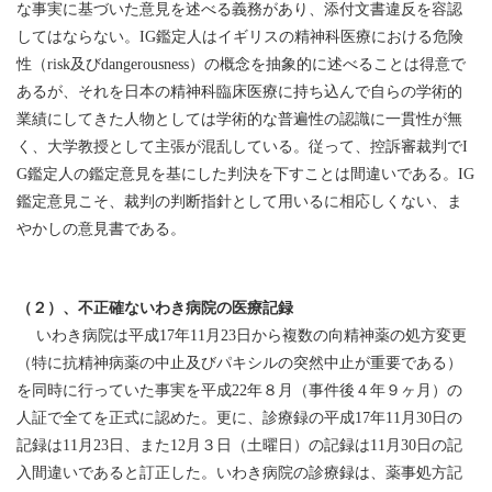
な事実に基づいた意見を述べる義務があり、添付文書違反を容認
してはならない。IG鑑定人はイギリスの精神科医療における危険
性（risk及びdangerousness）の概念を抽象的に述べることは得意で
あるが、それを日本の精神科臨床医療に持ち込んで自らの学術的
業績にしてきた人物としては学術的な普遍性の認識に一貫性が無
く、大学教授として主張が混乱している。従って、控訴審裁判でI
G鑑定人の鑑定意見を基にした判決を下すことは間違いである。IG
鑑定意見こそ、裁判の判断指針として用いるに相応しくない、ま
やかしの意見書である。
（２）、不正確ないわき病院の医療記録
いわき病院は平成17年11月23日から複数の向精神薬の処方変更
（特に抗精神病薬の中止及びパキシルの突然中止が重要である）
を同時に行っていた事実を平成22年８月（事件後４年９ヶ月）の
人証で全てを正式に認めた。更に、診療録の平成17年11月30日の
記録は11月23日、また12月３日（土曜日）の記録は11月30日の記
入間違いであると訂正した。いわき病院の診療録は、薬事処方記