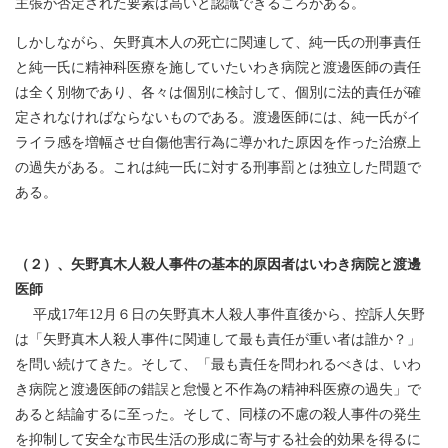
主張が否定された要素は高いと認識できるころがある。
しかしながら、矢野真木人の死亡に関連して、純一氏の刑事責任
と純一氏に精神科医療を施していたいわき病院と渡邊医師の責任
は全く別物であり、各々は個別に検討して、個別に法的責任が確
定されなければならないものである。渡邊医師には、純一氏がイ
ライラ感を増幅させ自傷他害行為に導かれた原因を作った治療上
の過失がある。これは純一氏に対する刑事罰とは独立した問題で
ある。
（２）、矢野真木人殺人事件の基本的原因者はいわき病院と渡邊
医師
平成17年12月６日の矢野真木人殺人事件直後から、控訴人矢野
は「矢野真木人殺人事件に関連して最も責任が重い者は誰か？」
を問い続けてきた。そして、「最も責任を問われるべきは、いわ
き病院と渡邊医師の錯誤と怠慢と不作為の精神科医療の過失」で
あると結論するに至った。そして、同様の不慮の殺人事件の発生
を抑制して安全な市民生活の形成に寄与する社会的効果を得るに