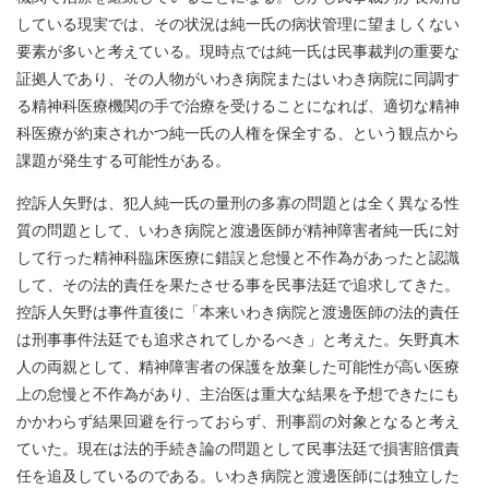
している現実では、その状況は純一氏の病状管理に望ましくない
要素が多いと考えている。現時点では純一氏は民事裁判の重要な
証拠人であり、その人物がいわき病院またはいわき病院に同調す
る精神科医療機関の手で治療を受けることになれば、適切な精神
科医療が約束されかつ純一氏の人権を保全する、という観点から
課題が発生する可能性がある。
控訴人矢野は、犯人純一氏の量刑の多寡の問題とは全く異なる性
質の問題として、いわき病院と渡邊医師が精神障害者純一氏に対
して行った精神科臨床医療に錯誤と怠慢と不作為があったと認識
して、その法的責任を果たさせる事を民事法廷で追求してきた。
控訴人矢野は事件直後に「本来いわき病院と渡邊医師の法的責任
は刑事事件法廷でも追求されてしかるべき」と考えた。矢野真木
人の両親として、精神障害者の保護を放棄した可能性が高い医療
上の怠慢と不作為があり、主治医は重大な結果を予想できたにも
かかわらず結果回避を行っておらず、刑事罰の対象となると考え
ていた。現在は法的手続き論の問題として民事法廷で損害賠償責
任を追及しているのである。いわき病院と渡邊医師には独立した