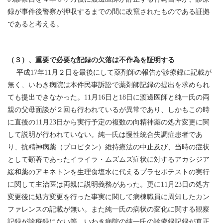
録が事件後警察が押収するまでの間に改竄されたものである証拠
であると考える。
（３）、重要で必要な記録の欠落は不作為を証明する
平成17年11月２日を最後にして薬剤師の報告が診療録に記載が
無く、いわき病院は本件民事訴訟で薬剤師記録の提出を求められ
ても提出できなかった。11月16日と18日に渡邊医師と純一氏の両
親の父母面談が２回も行われているが異常であり、しかもこの時
に直後の11月23日から実行予定の複数の向精神薬の処方変更に関
して説明が行われていない。純一氏は慢性統合失調症患者であ
り、抗精神病薬（プロピタン）維持療法の中止及び、当時の症状
として顕著であったイライラ・ムズムズ症状に対するアカシジア
緩和薬のアキネトンを生理食塩水に代えるプラセボテストの実行
に関して主治医は両親に説明義務があった。更に11月23日の処方
変更後に処方変更を行った事実に関して病棟職員に周知したカン
ファレンスの記載が無い。また純一氏の病状の変化に関する観察
記録が診療録にない等、いわき病院の純一氏の診療録記録が真正