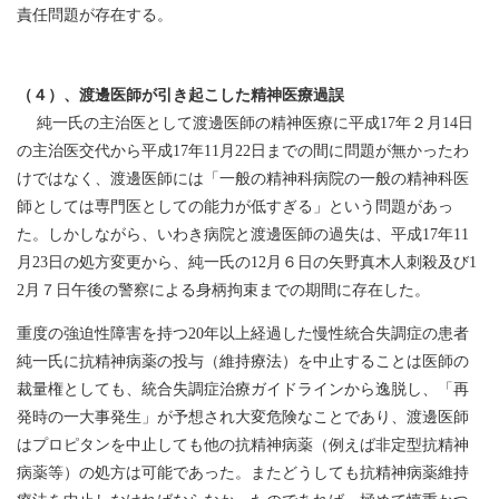
責任問題が存在する。
（４）、渡邊医師が引き起こした精神医療過誤
純一氏の主治医として渡邊医師の精神医療に平成17年２月14日
の主治医交代から平成17年11月22日までの間に問題が無かったわ
けではなく、渡邊医師には「一般の精神科病院の一般の精神科医
師としては専門医としての能力が低すぎる」という問題があっ
た。しかしながら、いわき病院と渡邊医師の過失は、平成17年11
月23日の処方変更から、純一氏の12月６日の矢野真木人刺殺及び1
2月７日午後の警察による身柄拘束までの期間に存在した。
重度の強迫性障害を持つ20年以上経過した慢性統合失調症の患者
純一氏に抗精神病薬の投与（維持療法）を中止することは医師の
裁量権としても、統合失調症治療ガイドラインから逸脱し、「再
発時の一大事発生」が予想され大変危険なことであり、渡邊医師
はプロピタンを中止しても他の抗精神病薬（例えば非定型抗精神
病薬等）の処方は可能であった。またどうしても抗精神病薬維持