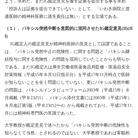
よう」求めた。またIG鑑定意見を覆す証拠を提出する事を求め
「控訴人は証拠を提出できていない」として、「いわき病院と渡
邊医師の精神科医療に過失責任は無い」とする立場である。
（１）、パキシル突然中断を意図的に混同させたIG鑑定意見(II)(II
I)
IG鑑定人の鑑定意見が精神科医師の意見として誤謬であること
は、「パキシル突然中止の危険性」に関する問題と「パキシル継
続投与に関する危険性」の問題を混同していたことからも明らか
である。またIG鑑定人は厚生労働省医薬食品局監修・医薬品安全
対策情報（平成15年８月12日指示分）を平成17年11月時点で医師
が知らないことを全く問題にしていない。更にパキシル突然中断
の問題は、パキシルインタビューフォーム2003年（平成15年）８
月掲載（甲Ｂ23の5）、パキシル添付文書には2003年（平成15年）
８月改訂第5版（甲Ｂ23の2〜4）から掲載されており、平成17年11
月には精神科専門医の常識であった。
大学教授が鑑定意見で述べたから「パキシル突然中断の危険性を
知らなくて当然」とされるのではない、大学教授であれば客観的