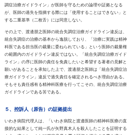
調症治療ガイドライン」が医師を守るための論理や証拠となる
が、医師の過失を指摘する際には「使用することはできない」と
する二重基準（二枚舌）には同意しない。
その上で、渡邊朋之医師の統合失調症治療ガイドライン違反は、
統合失調症の治療の基本から逸脱しており、「治療に実践は精神
科医である担当医の裁量に委ねられている」という医師の裁量権
の範囲内のガイドライン違反ではない。「統合失調症治療ガイド
ライン」の序に医師の責任を免責したいと希望する著者の見解と
願いがあることを承知した上で、渡邊朋之医師は「統合失調症治
療ガイドライン」違反で過失責任を確定されるべき理由がある。
そもそも責任感有る精神科医療を行ってこその、統合失調症治療
ガイドラインである筈である。
５、控訴人（原告）の証拠提出
いわき病院代理人は、「いわき病院と渡邊医師の精神科医療の直
接的な結果として純一氏が矢野真木人を殺人したことを証明する