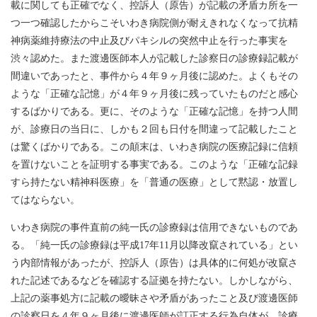
載に関しても正確でなく、控訴人（原告）が記載の矛盾カ所を一
つ一つ確認したからこそいわき病院側が耐えきれなくなって抗精
神病薬維持療法の中止及びパキシルの突然中止を行った事実を
渋々認めた。また渡邊医師本人が記載した診察日の診療録記載が
間違いであったと、事件から４年９ヶ月後に認めた。よくもその
ような「正確な記憶」が４年９ヶ月後に残っていたものだと感心
するばかりである。更に、そのような「正確な記憶」を持つ人間
が、診療日の当日に、しかも２回も日付を間違って記載したこと
は驚くばかりである。この顛末は、いわき病院の医療記録に信頼
を置けないことを証明する事実である。このような「正確な記録
すら持たない精神科医療」を「普通の医療」として黙認・放置し
てはならない。
いわき病院の事件直前の純一氏の診療録は信用できないものであ
る。「純一氏の診療録は平成17年11月以降改竄されている」とい
う内部情報があったが、控訴人（原告）は具体的に何処が改竄さ
れた記述であるなどを確認する証拠を持たない。しかしながら、
上記の薬事処方に記載の曖昧さや矛盾があったこと及び渡邊医師
の診察日を４年９ヶ月後に渡邊医師が訂正する行為自体が、診療