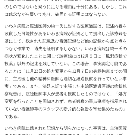
のものではないと疑うに足りる理由は十分にある。しかし、これ
は残念ながら疑いであり、確固たる証明にはならない。
いわき病院と渡邊医師の純一氏に対する医療過誤は、記述内容を
改竄した可能性があるいわき病院が証拠として提出した診療録を
基にして、残された記載及び看護記録など他の記録から点と点を
つなぐ作業で、過失を証明するしかない。いわき病院は純一氏の
病状が変化したことに関して診療録には12月５日に「風邪症状で
投薬」以外の記述を残していない。この場合、事実認定可能であ
ることは「11月23日の処方変更から12月７日の身柄拘束までの間
に、主治医も他の精神科医師も適切な経過観察を行っていない事
実」である。また、法廷人証で主張した主治医渡邊医師の病状観
察報告は、渡邊医師本人が患者を観察したものではなく、「処方
変更を行ったことを周知されず、患者観察の重点事項を指示され
ていない看護師等のスタッフの断片的な報告を寄せ集めたもの」
である。
いわき病院に残された記録から明らかになった事実は、主治医渡