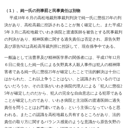
（１）、純一氏の刑事罰と民事責任は別物
平成18年６月の高松地裁刑事裁判判決で純一氏に懲役25年の判
決があり、高松高裁に控訴されることが無く確定した。また平成2
5年３月に高松地裁でいわき病院と渡邊医師を被告とする民事裁判
の判決があり、精神医療に関する過失責任は否定され、原告矢野
及び原告NZは高松高等裁判所に控訴して、現在係争中である。
一般論として法曹界及び精神医学界の関係者には、平成17年12月
６日に発生した純一氏による矢野真木人殺人事件は犯人の精神障
害者である純一氏に懲役25年が確定したことで法的解決は十分に
はかられた、これ以上争うことはない、と認識されているのでは
ないだろうか。その主張がいわき病院代理人による「犯人に懲役2
5年が確定したのだから、犯人の完全な自由意志による犯罪である
ことが確定したのであり、いわき病院と主治医の渡邊医師に過失
責任を問うことはお門違いである」という主張になっていると思
われる。またこの認識を高松地裁も共有するところがあり、法的
責任の取り方に関するバランス感覚のような意識から原告矢野の