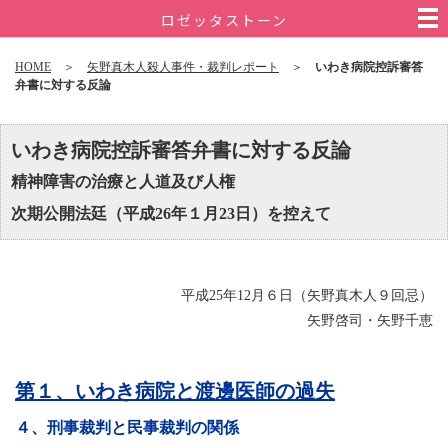
ロゼッタストーン
HOME
＞
矢野真木人殺人事件・裁判レポート
＞
いわき病院控訴審答
弁書に対する反論
いわき病院控訴審答弁書に対する反論
精神障害の治療と人道及び人権
次期公開法廷（平成26年１月23日）を控えて
平成25年12月６日（矢野真木人９回忌）
矢野啓司・矢野千恵
第１、いわき病院と渡邊医師の過失
４、刑事裁判と民事裁判の関係