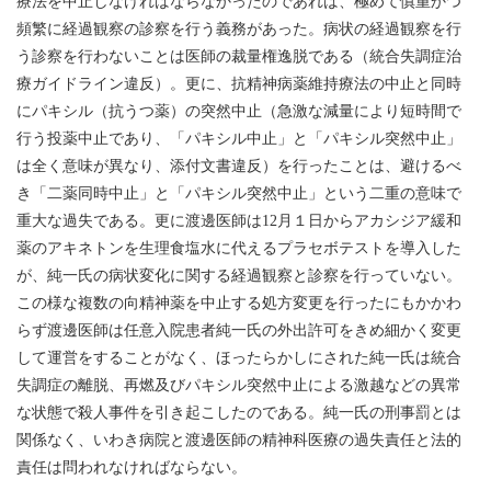
療法を中止しなければならなかったのであれば、極めて慎重かつ
頻繁に経過観察の診察を行う義務があった。病状の経過観察を行
う診察を行わないことは医師の裁量権逸脱である（統合失調症治
療ガイドライン違反）。更に、抗精神病薬維持療法の中止と同時
にパキシル（抗うつ薬）の突然中止（急激な減量により短時間で
行う投薬中止であり、「パキシル中止」と「パキシル突然中止」
は全く意味が異なり、添付文書違反）を行ったことは、避けるべ
き「二薬同時中止」と「パキシル突然中止」という二重の意味で
重大な過失である。更に渡邊医師は12月１日からアカシジア緩和
薬のアキネトンを生理食塩水に代えるプラセボテストを導入した
が、純一氏の病状変化に関する経過観察と診察を行っていない。
この様な複数の向精神薬を中止する処方変更を行ったにもかかわ
らず渡邊医師は任意入院患者純一氏の外出許可をきめ細かく変更
して運営をすることがなく、ほったらかしにされた純一氏は統合
失調症の離脱、再燃及びパキシル突然中止による激越などの異常
な状態で殺人事件を引き起こしたのである。純一氏の刑事罰とは
関係なく、いわき病院と渡邊医師の精神科医療の過失責任と法的
責任は問われなければならない。