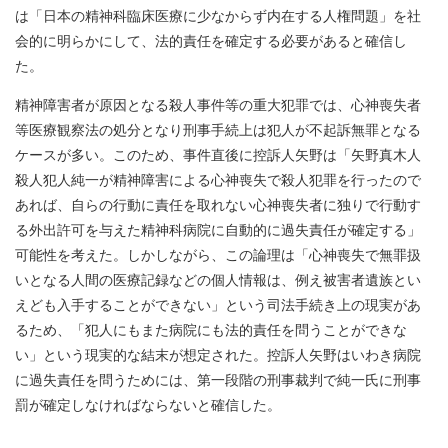
は「日本の精神科臨床医療に少なからず内在する人権問題」を社
会的に明らかにして、法的責任を確定する必要があると確信し
た。
精神障害者が原因となる殺人事件等の重大犯罪では、心神喪失者
等医療観察法の処分となり刑事手続上は犯人が不起訴無罪となる
ケースが多い。このため、事件直後に控訴人矢野は「矢野真木人
殺人犯人純一が精神障害による心神喪失で殺人犯罪を行ったので
あれば、自らの行動に責任を取れない心神喪失者に独りで行動す
る外出許可を与えた精神科病院に自動的に過失責任が確定する」
可能性を考えた。しかしながら、この論理は「心神喪失で無罪扱
いとなる人間の医療記録などの個人情報は、例え被害者遺族とい
えども入手することができない」という司法手続き上の現実があ
るため、「犯人にもまた病院にも法的責任を問うことができな
い」という現実的な結末が想定された。控訴人矢野はいわき病院
に過失責任を問うためには、第一段階の刑事裁判で純一氏に刑事
罰が確定しなければならないと確信した。