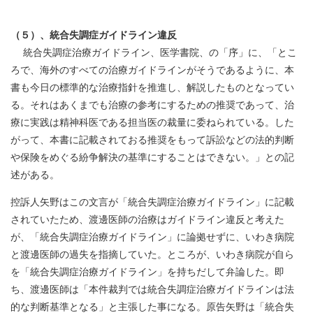
（５）、統合失調症ガイドライン違反
統合失調症治療ガイドライン、医学書院、の「序」に、「とこ
ろで、海外のすべての治療ガイドラインがそうであるように、本
書も今日の標準的な治療指針を推進し、解説したものとなってい
る。それはあくまでも治療の参考にするための推奨であって、治
療に実践は精神科医である担当医の裁量に委ねられている。した
がって、本書に記載されておる推奨をもって訴訟などの法的判断
や保険をめぐる紛争解決の基準にすることはできない。」との記
述がある。
控訴人矢野はこの文言が「統合失調症治療ガイドライン」に記載
されていたため、渡邊医師の治療はガイドライン違反と考えた
が、「統合失調症治療ガイドライン」に論拠せずに、いわき病院
と渡邊医師の過失を指摘していた。ところが、いわき病院が自ら
を「統合失調症治療ガイドライン」を持ちだして弁論した。即
ち、渡邊医師は「本件裁判では統合失調症治療ガイドラインは法
的な判断基準となる」と主張した事になる。原告矢野は「統合失