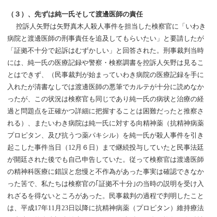
（３）、先ずは純一氏そして渡邊医師の責任
控訴人矢野は矢野真木人殺人事件を担当した検察官に「いわき
病院と渡邊医師の刑事責任を追及してもらいたい」と要請したが
「証拠不十分で起訴はむずかしい」と回答された。刑事裁判当時
には、純一氏の医療記録や警察・検察調書を控訴人矢野は見るこ
とはできず、（民事裁判が始まっていわき病院の医療記録を手に
入れたが清書なしでは渡邊医師の悪筆でカルテが十分に読めなか
ったが、この状況は検察官も同じであり純一氏の病状と治療の経
過と問題点を正確かつ詳細に把握することは困難だったと推察さ
れる）、またいわき病院は純一氏に対する向精神薬（抗精神病薬
プロピタン、及び抗うつ薬パキシル）を純一氏が殺人事件を引き
起こした事件当日（12月６日）まで継続投与していたと民事法廷
が開廷された後でも自己申告していた。従って検察官は渡邊医師
の精神科医療に錯誤と怠慢と不作為があった事実は確認できなか
った筈で、私たちは検察官の｢証拠不十分｣の当時の説明を受け入
れざるを得ないところがあった。民事裁判の過程で判明したこと
は、平成17年11月23日以降に抗精神病薬（プロピタン）維持療法