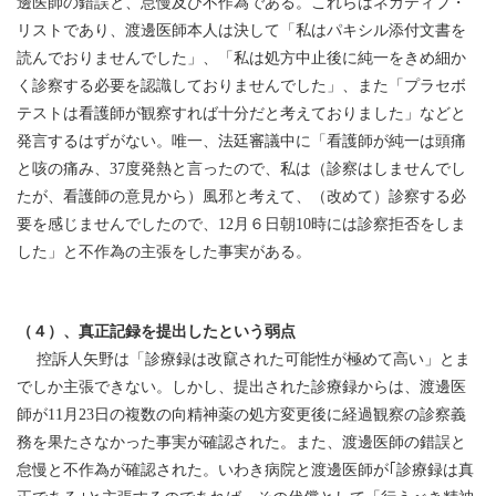
邊医師の錯誤と、怠慢及び不作為である。これらはネガティブ・
リストであり、渡邊医師本人は決して「私はパキシル添付文書を
読んでおりませんでした」、「私は処方中止後に純一をきめ細か
く診察する必要を認識しておりませんでした」、また「プラセボ
テストは看護師が観察すれば十分だと考えておりました」などと
発言するはずがない。唯一、法廷審議中に「看護師が純一は頭痛
と咳の痛み、37度発熱と言ったので、私は（診察はしませんでし
たが、看護師の意見から）風邪と考えて、（改めて）診察する必
要を感じませんでしたので、12月６日朝10時には診察拒否をしま
した」と不作為の主張をした事実がある。
（４）、真正記録を提出したという弱点
控訴人矢野は「診療録は改竄された可能性が極めて高い」とま
でしか主張できない。しかし、提出された診療録からは、渡邊医
師が11月23日の複数の向精神薬の処方変更後に経過観察の診察義
務を果たさなかった事実が確認された。また、渡邊医師の錯誤と
怠慢と不作為が確認された。いわき病院と渡邊医師が｢診療録は真