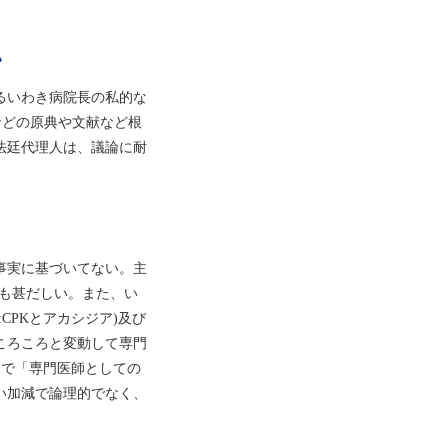
い
るいわき病院長の私的な
法などの原典や文献など根
法廷代理人は、議論に耐
事実に基づいてない。主
害も甚だしい。また、い
CPKとアカシジア)及び
ころころと変動して専門
」で「専門医師としての
い加減で論理的でなく、