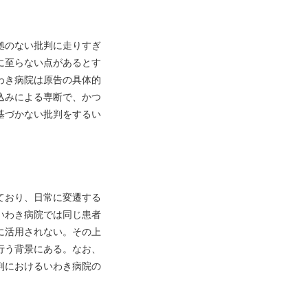
拠のない批判に走りすぎ
に至らない点があるとす
わき病院は原告の具体的
込みによる専断で、かつ
基づかない批判をするい
ており、日常に変遷する
いわき病院では同じ患者
に活用されない。その上
行う背景にある。なお、
判におけるいわき病院の