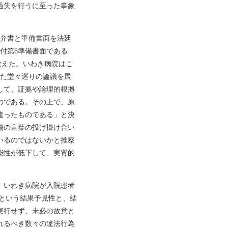
過失を行うに至った事象
答弁書と準備書面を法廷
日付第6準備書面である
覚えた。いわき病院はこ
った堂々巡りの論議を展
して、証拠や論理的根拠
のである。その上で、原
違ったものである」と決
傷の言葉の投げ掛け合い
いるのではないかと推察
能性が低下して、実質的
。いわき病院が入院患者
すという結果予見性と、結
実行せず、未必の故意と
れるべき数々の違法行為