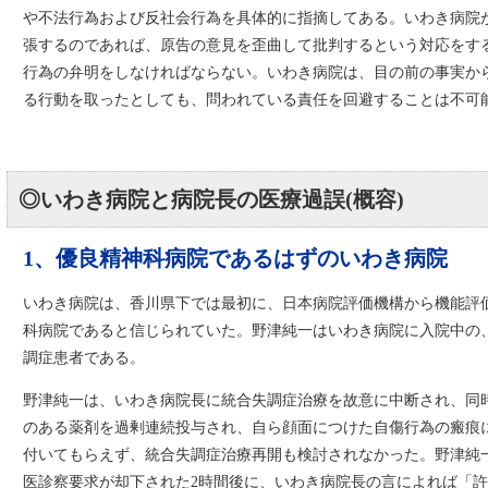
や不法行為および反社会行為を具体的に指摘してある。いわき病院
張するのであれば、原告の意見を歪曲して批判するという対応をす
行為の弁明をしなければならない。いわき病院は、目の前の事実か
る行動を取ったとしても、問われている責任を回避することは不可
◎いわき病院と病院長の医療過誤(概容)
1、優良精神科病院であるはずのいわき病院
いわき病院は、香川県下では最初に、日本病院評価機構から機能評
科病院であると信じられていた。野津純一はいわき病院に入院中の、
調症患者である。
野津純一は、いわき病院長に統合失調症治療を故意に中断され、同
のある薬剤を過剰連続投与され、自ら顔面につけた自傷行為の瘢痕
付いてもらえず、統合失調症治療再開も検討されなかった。野津純
医診察要求が却下された2時間後に、いわき病院長の言によれば「