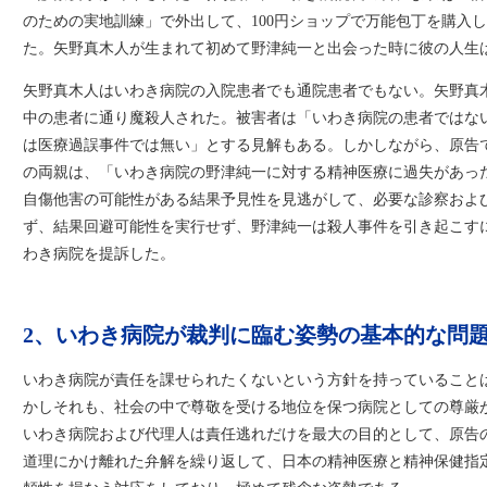
のための実地訓練」で外出して、100円ショップで万能包丁を購入
た。矢野真木人が生まれて初めて野津純一と出会った時に彼の人生
矢野真木人はいわき病院の入院患者でも通院患者でもない。矢野真
中の患者に通り魔殺人された。被害者は「いわき病院の患者ではな
は医療過誤事件では無い」とする見解もある。しかしながら、原告
の両親は、「いわき病院の野津純一に対する精神医療に過失があっ
自傷他害の可能性がある結果予見性を見逃がして、必要な診察およ
ず、結果回避可能性を実行せず、野津純一は殺人事件を引き起こす
わき病院を提訴した。
2、いわき病院が裁判に臨む姿勢の基本的な問
いわき病院が責任を課せられたくないという方針を持っていること
かしそれも、社会の中で尊敬を受ける地位を保つ病院としての尊厳
いわき病院および代理人は責任逃れだけを最大の目的として、原告
道理にかけ離れた弁解を繰り返して、日本の精神医療と精神保健指