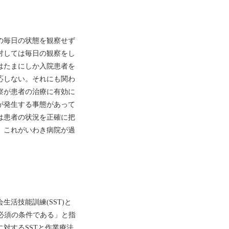
の毎日の状態を観察せず
対しては毎日の観察をし
はたまにしか入院患者を
応しない。それにも関わ
察が患者の治療に有効に
が発生する事態があって
は患者の状況を正確に把
、これがいわき病院が過
活技能訓練(SST)と
る必須の条件である」と指
対するSSTと作業療法