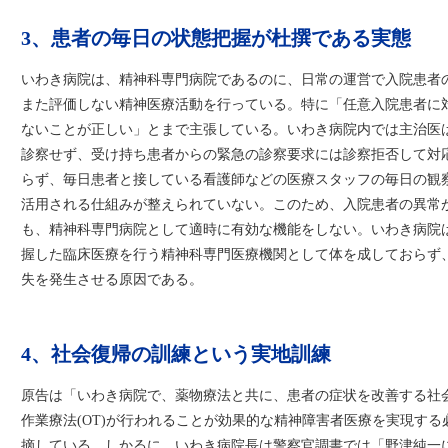
3、患者の毎日の状態把握が杜撰である実態
いわき病院は、精神科専門病院であるのに、日常の運営で入院患者
また評価しない精神医療活動を行っている。特に「任意入院患者に
ないことが正しい」とまで主張している。いわき病院内では主治医
診察せず、受け持ち患者からの緊急の診察要求には診察拒否して対
らず、毎日患者と接している看護師などの医療スタッフの毎日の観
活用される仕組みが整えられていない。このため、入院患者の異常
も、精神科専門病院として適時に有効な機能をしない。いわき病院
握した臨床医療を行う精神科専門医療機関として体を成しておらず
失を発生させる原因である。
4、社会復帰の訓練という実地訓練
原告は「いわき病院で、薬物療法と共に、患者の症状を改善する社会生
作業療法(OT)が行われることが効果的な精神障害者医療を実現す
摘している。しかるに、いわき病院長は警察官調書では「野津純一に