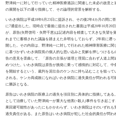
野津純一に対して行っていた精神医療過誤に関連した未必の故意と
の展開を以下の通り指摘して、その論理的背景を解析する。
いわき病院は平成18年6月23日に提訴され、その後2年4カ月の間に
に7通提出した。現時点で最後に提出された書面は平成20年10月20
が、原告(矢野啓司・矢野千恵)は記述内容を精査して大きな失望を
れまでに蓄積された議論を踏まえた弁明をしておらず、2年前に遡
開した。その内容は、野津純一に対して行われた精神障害医療に関
に基づかずいわき病院長の個人的な思い込みと見解を押しつけるも
告の意見を歪曲して、「原告の主張が道理と理屈に合わず人道上間
めつけた。いわき病院は原告が挑発に乗って感情的に対応して、中
を開始するという、裁判を泥仕合のケンカに持ち込むことを狙って
される。ケンカ両成敗になればいわき病院に過失責任が問われる可
に勝訴となる。
原告はいわき病院の医療上の過失を項目別に具体的に指摘してある
として治療していた野津純一が重大な他害(=殺人)事件を引き起こ
果回避可能性があったにもかかわらず、いわき病院はそのいずれも
過失責任がある。また原告はいわき病院が犯した社会的責任が問わ