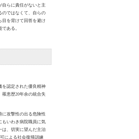
が自らに責任がないと主
るのではなくて、自らの
ら目を背けて回答を避け
能である。
価を認定された優良精神
罹患歴20年余の統合失
時に攻撃性の出る危険性
にもいわき病院職員に気
一は、切実に望んだ主治
許可による社会復帰訓練