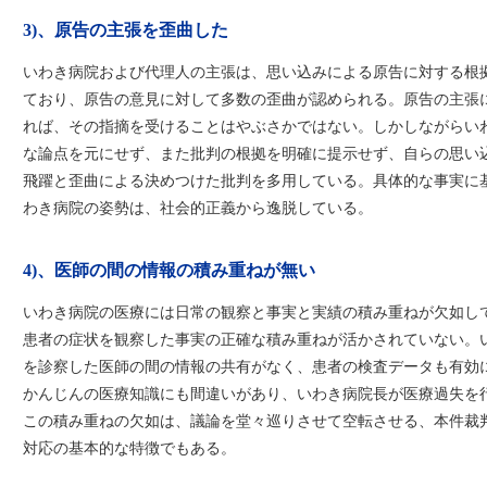
3)、原告の主張を歪曲した
いわき病院および代理人の主張は、思い込みによる原告に対する根
ており、原告の意見に対して多数の歪曲が認められる。原告の主張
れば、その指摘を受けることはやぶさかではない。しかしながらい
な論点を元にせず、また批判の根拠を明確に提示せず、自らの思い
飛躍と歪曲による決めつけた批判を多用している。具体的な事実に
わき病院の姿勢は、社会的正義から逸脱している。
4)、医師の間の情報の積み重ねが無い
いわき病院の医療には日常の観察と事実と実績の積み重ねが欠如し
患者の症状を観察した事実の正確な積み重ねが活かされていない。
を診察した医師の間の情報の共有がなく、患者の検査データも有効
かんじんの医療知識にも間違いがあり、いわき病院長が医療過失を
この積み重ねの欠如は、議論を堂々巡りさせて空転させる、本件裁
対応の基本的な特徴でもある。