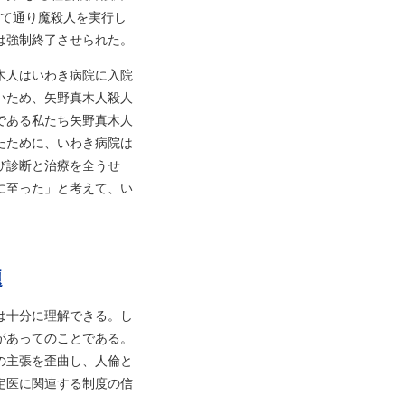
して通り魔殺人を実行し
は強制終了させられた。
木人はいわき病院に入院
いため、矢野真木人殺人
である私たち矢野真木人
たために、いわき病院は
び診断と治療を全うせ
に至った」と考えて、い
題
は十分に理解できる。し
があってのことである。
の主張を歪曲し、人倫と
定医に関連する制度の信