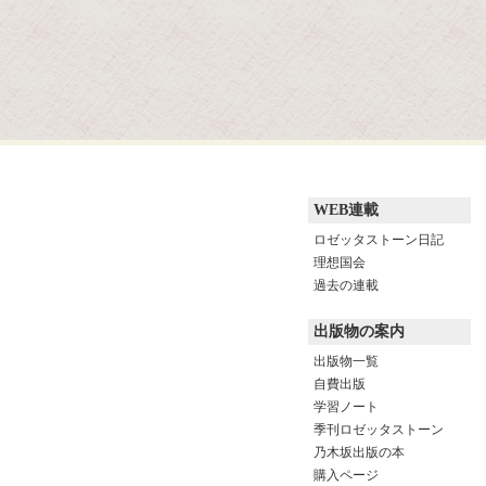
WEB連載
ロゼッタストーン日記
理想国会
過去の連載
出版物の案内
出版物一覧
自費出版
学習ノート
季刊ロゼッタストーン
乃木坂出版の本
購入ページ