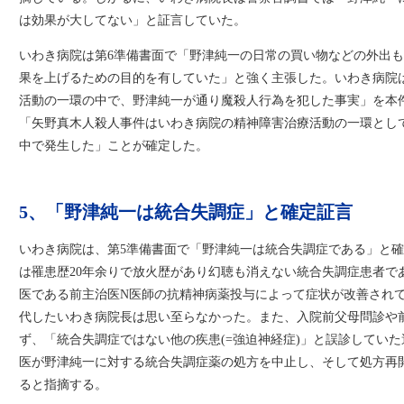
は効果が大してない」と証言していた。
いわき病院は第6準備書面で「野津純一の日常の買い物などの外出
果を上げるための目的を有していた」と強く主張した。いわき病院
活動の一環の中で、野津純一が通り魔殺人行為を犯した事実」を本
「矢野真木人殺人事件はいわき病院の精神障害治療活動の一環とし
中で発生した」ことが確定した。
5、「野津純一は統合失調症」と確定証言
いわき病院は、第5準備書面で「野津純一は統合失調症である」と
は罹患歴20年余りで放火歴があり幻聴も消えない統合失調症患者で
医である前主治医N医師の抗精神病薬投与によって症状が改善され
代したいわき病院長は思い至らなかった。また、入院前父母問診や
ず、「統合失調症ではない他の疾患(=強迫神経症)」と誤診してい
医が野津純一に対する統合失調症薬の処方を中止し、そして処方再
ると指摘する。