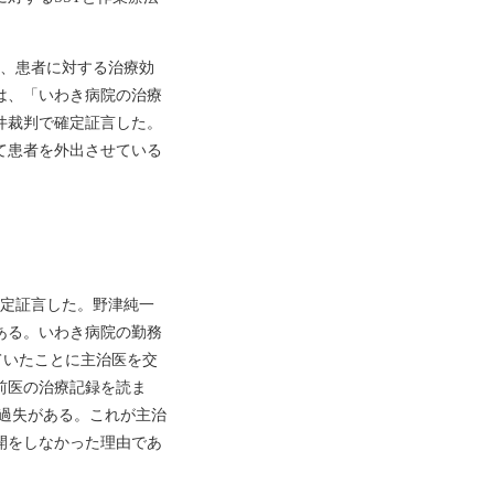
も、患者に対する治療効
は、「いわき病院の治療
件裁判で確定証言した。
て患者を外出させている
確定証言した。野津純一
ある。いわき病院の勤務
ていたことに主治医を交
前医の治療記録を読ま
た過失がある。これが主治
開をしなかった理由であ