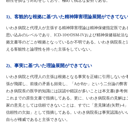
頼性を損なう対応をしており、極めて残念な姿勢である。
1)、客観的な根拠に基づいた精神障害理論展開ができてな
いわき病院と代理人が主張する精神障害理論は精神保健指定医であ
思い込みのレベルであり、ICD-10やDSM-IVおよび精神保健福祉
拠文書等のどこが根拠となっているか不明である。いわき病院長と
える客観性と論理性を持った主張をしていない。
2)、事実に基づいた理論展開ができてない
いわき病院と代理人の主張は根拠となる事実を正確に引用しないか
張が飛躍し、前後の矛盾も頻発し、「AかBか」という二分論の弊
わき病院長の医学的知識には誤認や錯誤が多いことは本文書(参考例:
これまでの原告文書で指摘してある。更に、いわき病院長の見解は
家の意見としては信頼できないことは、すでに「意見陳述(矢野)-4
信頼性の欠如」として指摘してある。いわき病院長は事実認識がい
自らが権威であると主張できない。