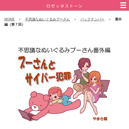
ロゼッタストーン
HOME
＞
不思議なぬいぐるみブーさん
＞
バックナンバー
＞
番外
編（第７回）