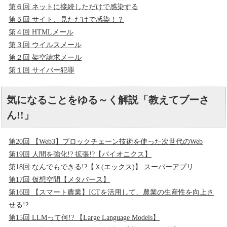
第６回 ネットに接続しただけで感染する
第５回 サイト、見ただけで感染！？
第４回 HTMLメール
第３回 ウイルスメール
第２回 架空請求メール
第１回 サイバー犯罪
気になることをゆる～く解説「教えてブーさ
ん!!」
第20回 【Web3】ブロックチェーン技術を使った次世代のWeb
第19回 人間を強化!? 拡張!?【バイオニクス】
第18回 なんでもできる!?【Ｘ(エックス)】 スーパーアプリ
第17回 仮想空間【メタバース】
第16回 【スマート農業】ICTを活用して、農業の生産性を向上さ
せる!?
第15回 LLMって何!? 【Large Language Models】