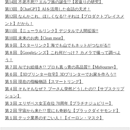
第14回 不老不死!? エルフ族の誕生!?【若返りの研究】
第13回 【ChatGPT】AIを活用した会話の天才！
第12回 なんかこれ、ほしくなる!? それは【プロダクトプレイスメ
ント】だから！
第11回 【ニューラルリンク】デジタルで人間拡張!!
第10回 未来のお肉【Clean meat】
第９回 【スターリンク】海でも山でもネットがつながる!!
第８回 【Googleレンズ】これ何だっけ？ カメラで撮って調べよ
う！
第７回 Aiでお絵描き!? プロも真っ青の高品質!!【Midjourney】
第６回 【3Dプリンター住宅】3Dプリンターでお家を作ろう!!
第５回 現在の指輪物語【スマートリング】
第４回 そもそもなぜ？ ブーさん突然どうしたの!?【サブスクリプ
ション】
第３回 エリザベス女王在位 70周年【プラチナジュビリー】
第２回 宇宙から来た!? 世にも奇妙な【ブラックダイヤモンド】
第１回 テック業界のすごい人！【イーロン・マスク】