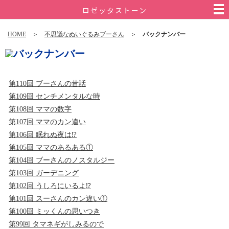
ロゼッタストーン
HOME
＞
不思議なぬいぐるみブーさん
＞
バックナンバー
第110回 ブーさんの昔話
第109回 センチメンタルな時
第108回 ママの数字
第107回 ママのカン違い
第106回 眠れぬ夜は⁉
第105回 ママのあるある①
第104回 ブーさんのノスタルジー
第103回 ガーデニング
第102回 うしろにいるよ⁉
第101回 スーさんのカン違い①
第100回 ミッくんの思いつき
第99回 タマネギがしみるので