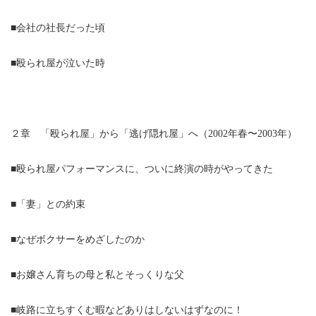
■会社の社長だった頃
■殴られ屋が泣いた時
２章 「殴られ屋」から「逃げ隠れ屋」へ（2002年春〜2003年）
■殴られ屋パフォーマンスに、ついに終演の時がやってきた
■「妻」との約束
■なぜボクサーをめざしたのか
■お嬢さん育ちの母と私とそっくりな父
■岐路に立ちすくむ暇などありはしないはずなのに！