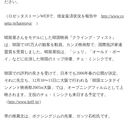
ださい。
（ロゼッタストーンWEBで、借金返済状況を報告中
http://www.ro
setta.jp/hareruya/
）
晴留屋さんをモデルにした韓国映画『クライング・フィスト』
は、韓国で185万人の観客を動員。カンヌ映画祭で、国際批評家連
盟賞を受賞しました。晴留屋役は、「シュリ」「オールド・ボー
イ」などに出演した韓国のトップ俳優、チェ・ミンシクです。
韓国での評判の良さを受けて、日本でも2006年春の公開が決定。
それに先立ち、12月10〜11日に大阪で行われる「韓国エンタテイ
ンメント映画祭2005in大阪」では、オープニングフィルムとして上
映されます。主役のチェ・ミンシクも来日する予定です。
（
http://www.keff.jp/
）
帯の推薦文は、ボクシングジムの先輩、ガッツ石松氏です。