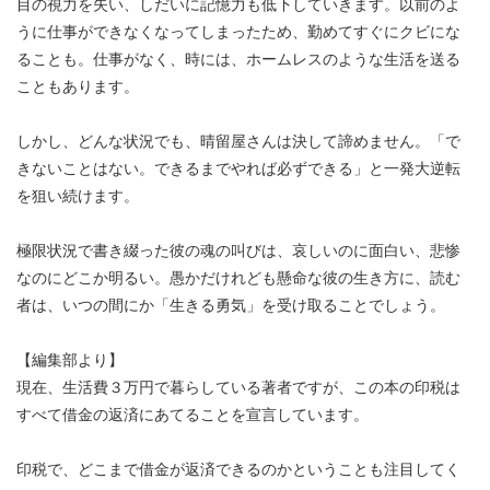
目の視力を失い、しだいに記憶力も低下していきます。以前のよ
うに仕事ができなくなってしまったため、勤めてすぐにクビにな
ることも。仕事がなく、時には、ホームレスのような生活を送る
こともあります。
しかし、どんな状況でも、晴留屋さんは決して諦めません。「で
きないことはない。できるまでやれば必ずできる」と一発大逆転
を狙い続けます。
極限状況で書き綴った彼の魂の叫びは、哀しいのに面白い、悲惨
なのにどこか明るい。愚かだけれども懸命な彼の生き方に、読む
者は、いつの間にか「生きる勇気」を受け取ることでしょう。
【編集部より】
現在、生活費３万円で暮らしている著者ですが、この本の印税は
すべて借金の返済にあてることを宣言しています。
印税で、どこまで借金が返済できるのかということも注目してく