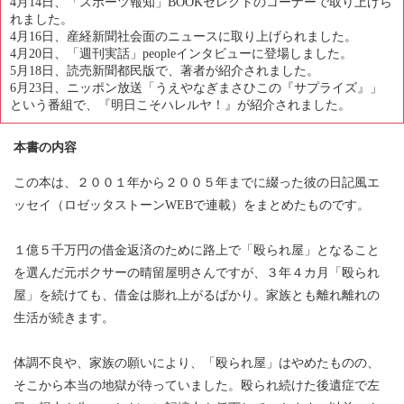
4月14日、「スポーツ報知」BOOKセレクトのコーナーで取り上げら
れました。
4月16日、産経新聞社会面のニュースに取り上げられました。
4月20日、「週刊実話」peopleインタビューに登場しました。
5月18日、読売新聞都民版で、著者が紹介されました。
6月23日、ニッポン放送「うえやなぎまさひこの『サプライズ』」
という番組で、『明日こそハレルヤ！』が紹介されました。
本書の内容
この本は、２００１年から２００５年までに綴った彼の日記風エ
ッセイ（ロゼッタストーンWEBで連載）をまとめたものです。
１億５千万円の借金返済のために路上で「殴られ屋」となること
を選んだ元ボクサーの晴留屋明さんですが、３年４カ月「殴られ
屋」を続けても、借金は膨れ上がるばかり。家族とも離れ離れの
生活が続きます。
体調不良や、家族の願いにより、「殴られ屋」はやめたものの、
そこから本当の地獄が待っていました。殴られ続けた後遺症で左