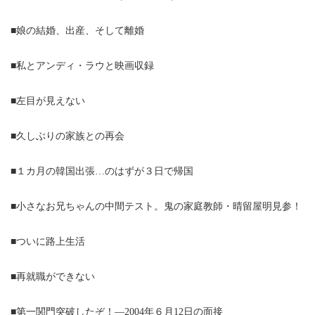
■娘の結婚、出産、そして離婚
■私とアンディ・ラウと映画収録
■左目が見えない
■久しぶりの家族との再会
■１カ月の韓国出張…のはずが３日で帰国
■小さなお兄ちゃんの中間テスト。鬼の家庭教師・晴留屋明見参！
■ついに路上生活
■再就職ができない
■第一関門突破したぞ！—2004年６月12日の面接