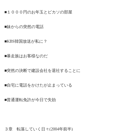
■１０００円のお年玉とピカソの部屋
■妹からの突然の電話
■KBS韓国放送が私に？
■暴走族はお客様なのだ
■突然の決断で建設会社を退社することに
■自宅に電話をかけたが止まっている
■普通運転免許が今日で失効
３章 転落していく日々(2004年前半)