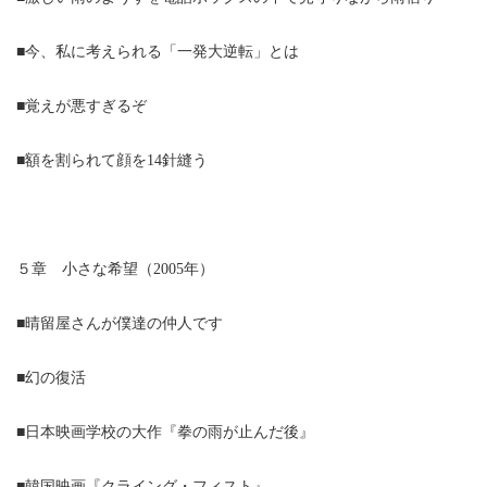
■今、私に考えられる「一発大逆転」とは
■覚えが悪すぎるぞ
■額を割られて顔を14針縫う
５章 小さな希望（2005年）
■晴留屋さんが僕達の仲人です
■幻の復活
■日本映画学校の大作『拳の雨が止んだ後』
■韓国映画『クライング・フィスト』