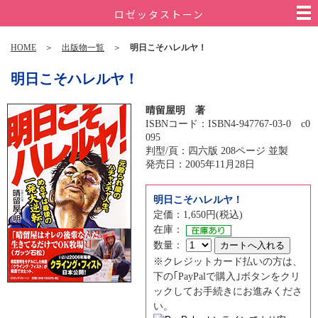
ロゼッタストーン
HOME
＞
出版物一覧
＞
明日こそハレルヤ！
明日こそハレルヤ！
晴留屋明 著
ISBNコード：ISBN4-947767-03-0 c0
095
判型/頁：四六版 208ページ 並製
発売日：2005年11月28日
明日こそハレルヤ！
定価：1,650円(税込)
在庫：
数量：
※クレジットカード払いの方は、
下の｢PayPalで購入｣ボタンをクリ
ックしてお手続きにお進みくださ
い。