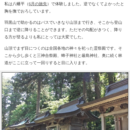
私は八幡平（
6月の旅先
）で体験しました。逆でなくてよかったと
胸を撫でおろしています。
羽黒山で助かるのはバスでいきなり山頂まで行き、そこから登山
口まで逆に降りることができます。ただその勾配がきつく、降り
る方が登るよりも私にとっては大変でした。
山頂でまず目につくのは全国各地の神々を祀った霊祭殿です。そ
こから少し歩くと三神合祭殿、蜂子神社と厳島神社、奥に続く林
道がここに立って一回りすると目に入ります。