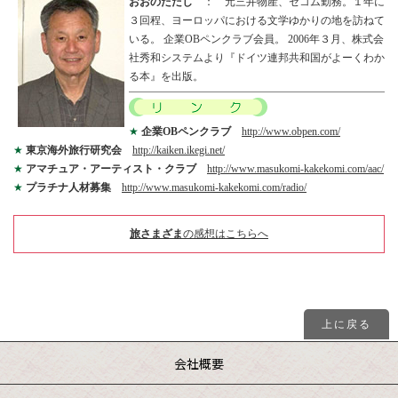
おおのただし
： 元三井物産、セコム勤務。１年に
３回程、ヨーロッパにおける文学ゆかりの地を訪ねて
いる。 企業OBペンクラブ会員。 2006年３月、株式会
社秀和システムより『ドイツ連邦共和国がよーくわか
る本』を出版。
★
企業OBペンクラブ
http://www.obpen.com/
★
東京海外旅行研究会
http://kaiken.ikegi.net/
★
アマチュア・アーティスト・クラブ
http://www.masukomi-kakekomi.com/aac/
★
プラチナ人材募集
http://www.masukomi-kakekomi.com/radio/
旅さまざま
の感想はこちらへ
上に戻る
会社概要