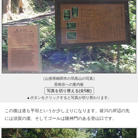
［山形県鶴岡市の羽黒山の写真］
⑥南谷への案内板
▲ボタンをクリックすると写真が切り替わります。
この後は道も平坦というか少し上りになります。祓川の岸辺の先
には須賀の瀧、そしてゴールは随神門のある登山口です。