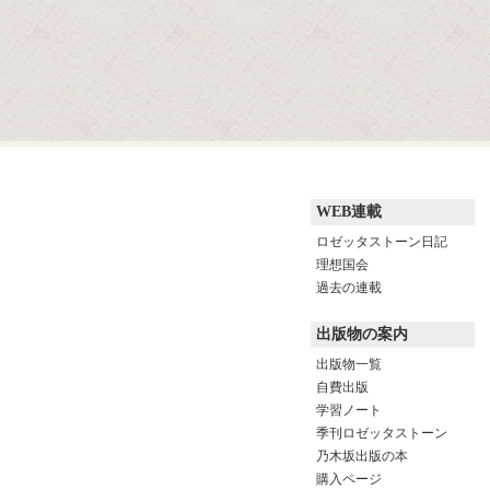
WEB連載
ロゼッタストーン日記
理想国会
過去の連載
出版物の案内
出版物一覧
自費出版
学習ノート
季刊ロゼッタストーン
乃木坂出版の本
購入ページ