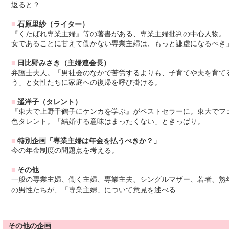
返ると？
■
石原里紗（ライター）
『くたばれ専業主婦』等の著書がある、専業主婦批判の中心人物。
女であることに甘えて働かない専業主婦は、もっと謙虚になるべき
■
日比野みさき（主婦連会長）
弁護士夫人。「男社会のなかで苦労するよりも、子育てや夫を育て
う」と女性たちに家庭への復帰を呼び掛ける。
■
遥洋子（タレント）
『東大で上野千鶴子にケンカを学ぶ』がベストセラーに。東大でフ
色タレント。「結婚する意味はまったくない」ときっぱり。
■
特別企画「専業主婦は年金を払うべきか？」
今の年金制度の問題点を考える。
■
その他
一般の専業主婦、働く主婦、専業主夫、シングルマザー、若者、熟
の男性たちが、「専業主婦」について意見を述べる
その他の企画