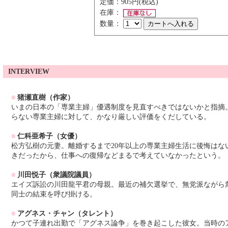
定価：905円(税込)
在庫：
数量：
INTERVIEW
■
猪瀬直樹（作家）
いまの日本の「専業主婦」優遇制度を見直すべきではないかと指摘
らない専業主婦に対して、かなり厳しい評価をくだしている。
■
仁科亜希子（女優）
松方弘樹の元妻。離婚するまで20年以上の専業主婦生活に後悔はな
きだったから、仕事への復帰などまるで考えていなかったという。
■
川田悦子（衆議院議員）
エイズ訴訟の川田龍平君の母親。最近の補欠選挙で、無党派ながら
同士の結束を呼び掛ける。
■
アグネス・チャン（タレント）
かつて子連れ出勤で「アグネス論争」を巻き起こした彼女。当時の