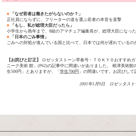
■
「なぜ若者は働きたがらないのか？」
正社員にならずに、フリーターの道を選ぶ若者の本音を直撃
■
「もし、私が総理大臣だったら」
小学生から熟年まで、8組のアマチュア編集長が、総理大臣になっ
■
「日本のごみ事情」
ごみへの対処が進んでいる国と比べて、日本では何が遅れているの
【お詫びと訂正】
ロゼッタストーン早春号・ＴＯＫＹＯおすすめガ
ニーク美術 館」(P62)の記事中に間違いがありました。 根津美術
生500円」とありますが、「
学生700円
」の間違いです。お詫びして
2001年1月9日 ロゼッタス