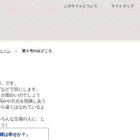
このサイトについて
サイトマップ
トーン
＞
第４号のみどころ
婦」です。
ビなどで目にします。
うが面白いのでしょう
弱みや欠点を指摘しあう
から遠くはなれているよ
いろんな立場の人に、じ
より）
主婦は幸せか？」